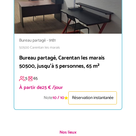
Bureau partagé
-
9181
50500
Carentan les marais
Bureau partagé, Carentan les marais
50500, jusqu'à 5 personnes, 65 m²
5
65
À partir de
25 € /jour
Note
10
/ 10
Réservation instantanée
Nos lieux