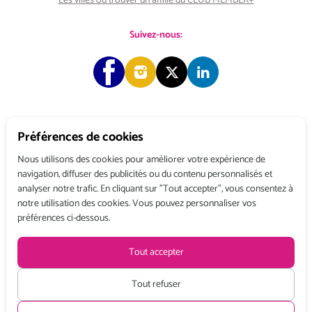
Les villes où trouver un affilié du CLUB MEMBER+
Suivez-nous:
Préférences de cookies
Copyright © 2026 Choose & Work. Tous droits réservés.
Nous utilisons des cookies pour améliorer votre expérience de
navigation, diffuser des publicités ou du contenu personnalisés et
analyser notre trafic. En cliquant sur "Tout accepter", vous consentez à
Tél: +33 (0) 1 80 522 522
notre utilisation des cookies. Vous pouvez personnaliser vos
Belgique : 156, avenue de Floréal – 1180 BRUXELLES
préférences ci-dessous.
France : 3, rue du Colonel Moll – 75017 PARIS
Conditions générales de vente
Politique de confidentialité
Mentions légales
Tout accepter
Recevez toute l’actualité de Choose and Work
en vous abonnant à
notre Newsletter
Tout refuser