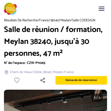
Résultats De Recherche
/
France
/
38240
/
Meylan
/
Salle CODESIGN
Salle de réunion / formation,
Meylan 38240, jusqu'à 30
personnes, 47 m²
N° de l'espace :
CZW-P11065
Chem. du Vieux Chêne, 38240, Meylan, France
Demande de réservation
1
/
3