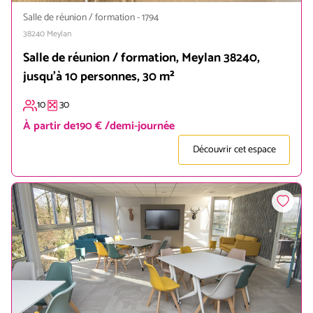
Salle de réunion / formation
-
1794
38240
Meylan
Salle de réunion / formation, Meylan 38240,
jusqu'à 10 personnes, 30 m²
10
30
À partir de
190 € /demi-journée
Découvrir cet espace