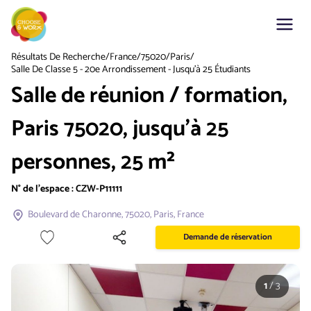
Résultats De Recherche
/
France
/
75020
/
Paris
/
Salle De Classe 5 - 20e Arrondissement - Jusqu'à 25 Étudiants
Salle de réunion / formation,
Paris 75020, jusqu'à 25
personnes, 25 m²
N° de l'espace :
CZW-P11111
Boulevard de Charonne, 75020, Paris, France
Demande de réservation
1
/
3