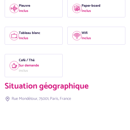
Pieuvre
Paper-board
Inclus
Inclus
Tableau blanc
Wifi
Inclus
Inclus
Café / Thé
Sur demande
inclus
Situation géographique
Rue Mondétour, 75001, Paris, France