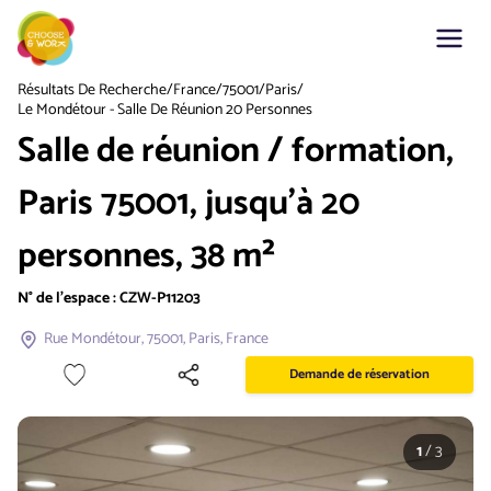
Résultats De Recherche
/
France
/
75001
/
Paris
/
Le Mondétour - Salle De Réunion 20 Personnes
Salle de réunion / formation,
Paris 75001, jusqu'à 20
personnes, 38 m²
N° de l'espace :
CZW-P11203
Rue Mondétour, 75001, Paris, France
Demande de réservation
1
/
3