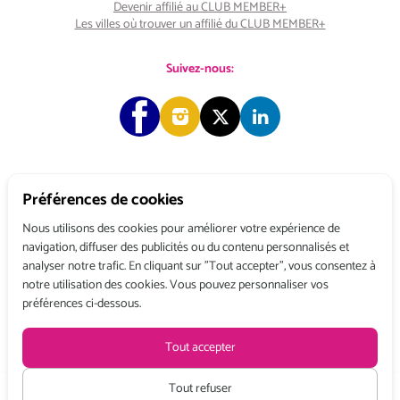
Devenir affilié au CLUB MEMBER+
Les villes où trouver un affilié du CLUB MEMBER+
Suivez-nous:
Préférences de cookies
Copyright © 2026 Choose & Work. Tous droits réservés.
Nous utilisons des cookies pour améliorer votre expérience de
navigation, diffuser des publicités ou du contenu personnalisés et
analyser notre trafic. En cliquant sur "Tout accepter", vous consentez à
Tél: +33 (0) 1 80 522 522
notre utilisation des cookies. Vous pouvez personnaliser vos
Belgique : 156, avenue de Floréal – 1180 BRUXELLES
préférences ci-dessous.
France : 3, rue du Colonel Moll – 75017 PARIS
Conditions générales de vente
Politique de confidentialité
Mentions légales
Tout accepter
Recevez toute l’actualité de Choose and Work
en vous abonnant à
notre Newsletter
Tout refuser
Tarifs HT à partir de :