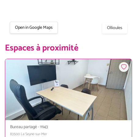
Open in Google Maps
Ollioules
Espaces à proximité
Bureau partagé
-
11143
83500
La Seyne-sur-Mer