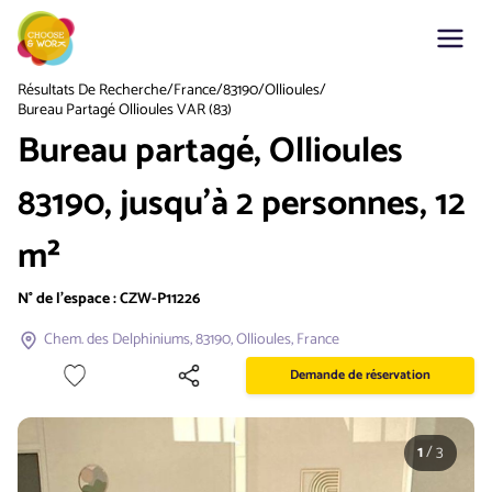
Résultats De Recherche
/
France
/
83190
/
Ollioules
/
Bureau Partagé Ollioules VAR (83)
Bureau partagé, Ollioules
83190, jusqu'à 2 personnes, 12
m²
N° de l'espace :
CZW-P11226
Chem. des Delphiniums, 83190, Ollioules, France
Demande de réservation
1
/
3