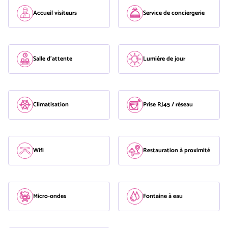
Accueil visiteurs
Service de conciergerie
Salle d'attente
Lumière de jour
Climatisation
Prise RJ45 / réseau
Wifi
Restauration à proximité
Micro-ondes
Fontaine à eau