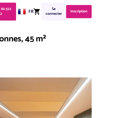
1 80 522
Se
FR
Inscription
22
connecter
sonnes, 45 m²