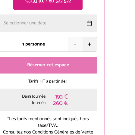
+33 (0) 1 80 522 522
Sélectionner une date
-
+
1
personne
Réserver cet espace
Tarifs HT à partir de :
193 €
Demi Journée:
260 €
Journée:
*Les tarifs mentionnés sont indiqués hors
taxe/TVA.
Consultez nos
Conditions Générales de Vente