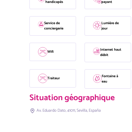
handicapés
payant
Service de
Lumière de
conciergerie
jour
Internet haut
Wifi
débit
Fontaine à
Traiteur
eau
Situation géographique
Av. Eduardo Dato, 41011, Sevilla, España