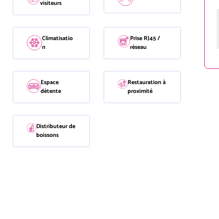
visiteurs
Climatisatio
Prise RJ45 /
n
réseau
Espace
Restauration à
détente
proximité
Distributeur de
boissons