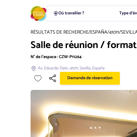
Type d'é
RÉSULTATS DE RECHERCHE
/
ESPAÑA
/
41011
/
SEVILL
Salle de réunion / format
N° de l'espace :
CZW-P11264
Av. Eduardo Dato, 41011, Sevilla, España
Demande de réservation