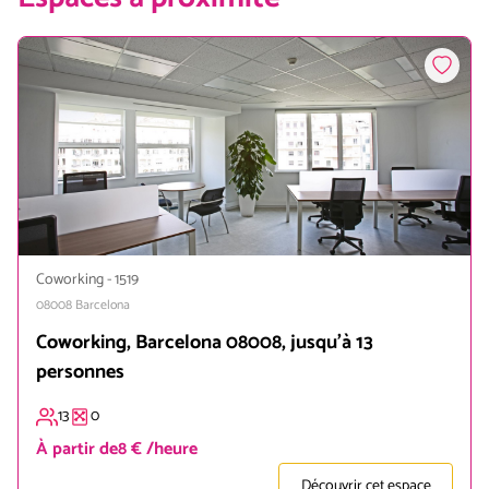
Coworking
-
1519
08008
Barcelona
Coworking, Barcelona 08008, jusqu'à 13
personnes
13
0
À partir de
8 € /heure
Découvrir cet espace