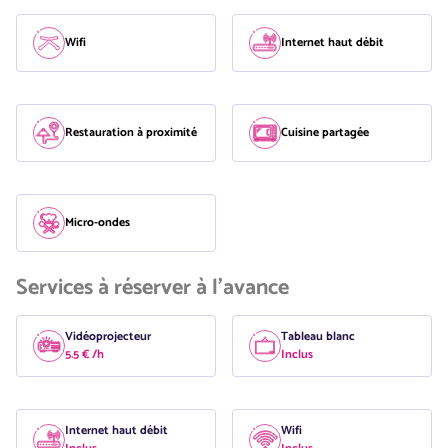
Wifi
Internet haut débit
Restauration à proximité
Cuisine partagée
Micro-ondes
Services à réserver à l'avance
Vidéoprojecteur
Tableau blanc
5.5 € /h
Inclus
Internet haut débit
Wifi