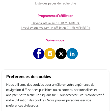
Liste des pages de recherche
Programme d'affiliation
Devenir affilié au CLUB MEMBER+
Les villes où trouver un affilié du CLUB MEMBER+
Suivez-nous:
Préférences de cookies
Copyright © 2026 Choose & Work. Tous droits réservés.
Nous utilisons des cookies pour améliorer votre expérience de
navigation, diffuser des publicités ou du contenu personnalisés et
analyser notre trafic. En cliquant sur "Tout accepter", vous consentez à
Tél: +33 (0) 1 80 522 522
notre utilisation des cookies. Vous pouvez personnaliser vos
Belgique : 156, avenue de Floréal – 1180 BRUXELLES
préférences ci-dessous.
France : 3, rue du Colonel Moll – 75017 PARIS