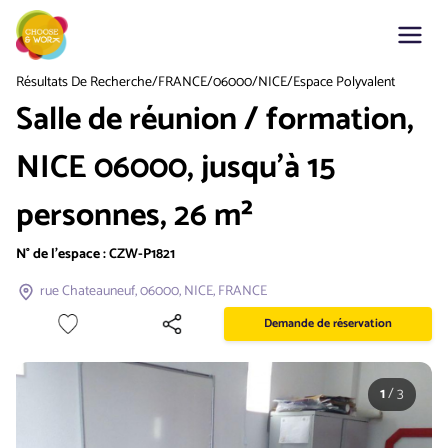
Résultats De Recherche
/
FRANCE
/
06000
/
NICE
/
Espace Polyvalent
Salle de réunion / formation,
NICE 06000, jusqu'à 15
personnes, 26 m²
N° de l'espace :
CZW-P1821
rue Chateauneuf, 06000, NICE, FRANCE
Demande de réservation
1
/
3