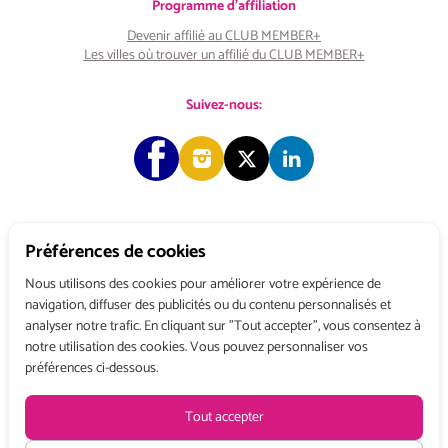
Programme d'affiliation
Devenir affilié au CLUB MEMBER+
Les villes où trouver un affilié du CLUB MEMBER+
Suivez-nous:
Préférences de cookies
Copyright © 2026 Choose & Work. Tous droits réservés.
Nous utilisons des cookies pour améliorer votre expérience de
navigation, diffuser des publicités ou du contenu personnalisés et
analyser notre trafic. En cliquant sur "Tout accepter", vous consentez à
Tél: +33 (0) 1 80 522 522
notre utilisation des cookies. Vous pouvez personnaliser vos
Belgique : 156, avenue de Floréal – 1180 BRUXELLES
préférences ci-dessous.
France : 3, rue du Colonel Moll – 75017 PARIS
Conditions générales de vente
Politique de confidentialité
Mentions légales
Tout accepter
Recevez toute l’actualité de Choose and Work
en vous abonnant à