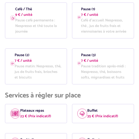
Café / Thé
Pause (1)
9 € / unité
7 € / unité
Pause café permanente :
Café d'accueil: Nespresso,
Nespresso et thé toute la
thé , jus de fruits frais et
journée
viennoiseries à votre arrivée
Pause (2)
Pause (3)
7 € / unité
7 € / unité
Pause matin: Nespresso, thé,
Pause tradition après-midi :
jus de fruits frais, brioches
Nespresso, thé, boissons
et biscuits
softs, mignardises et fruits
Services à régler sur place
Plateaux repas
Buffet
23 € (Prix indicatif)
35 € (Prix indicatif)