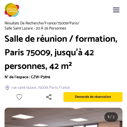
Résultats De Recherche
/
France
/
75009
/
Paris
/
Salle Saint Lazare - 20 À 26 Personnes
Salle de réunion / formation,
Paris 75009, jusqu'à 42
personnes, 42 m²
N° de l'espace :
CZW-P3816
rue saint-lazare, 75009, Paris, France
Demande de réservation
1
/
3