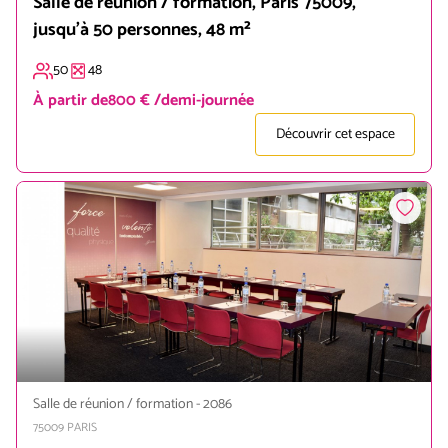
Salle de réunion / formation, Paris 75009,
jusqu'à 50 personnes, 48 m²
50
48
À partir de
800 € /demi-journée
Découvrir cet espace
Salle de réunion / formation
-
2086
75009
PARIS