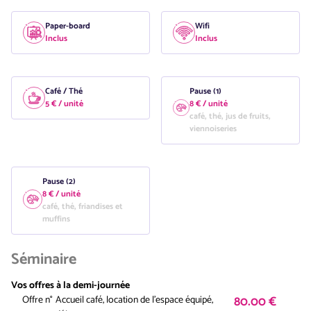
Paper-board
Wifi
Inclus
Inclus
Café / Thé
Pause (1)
5 € / unité
8 € / unité
café, thé, jus de fruits,
viennoiseries
Pause (2)
8 € / unité
café, thé, friandises et
muffins
Séminaire
Vos offres à la demi-journée
80.00 €
Offre n°
Accueil café, location de l'espace équipé,