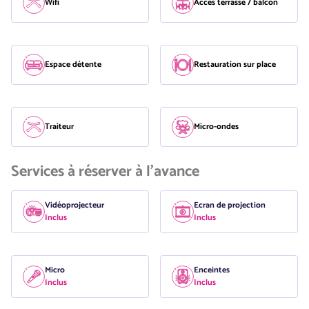
Wifi
Accès terrasse / balcon
Espace détente
Restauration sur place
Traiteur
Micro-ondes
Services à réserver à l'avance
Vidéoprojecteur
Ecran de projection
Inclus
Inclus
Micro
Enceintes
Inclus
Inclus