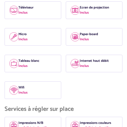
Téléviseur
Ecran de projection
Inclus
Inclus
Micro
Paper-board
Inclus
Inclus
Tableau blanc
Internet haut débit
Inclus
Inclus
Wifi
Inclus
Services à régler sur place
Impressions N/B
Impressions couleurs