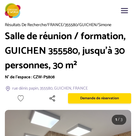
Résultats De Recherche
/
FRANCE
/
355580
/
GUICHEN
/
Simone
Salle de réunion / formation,
GUICHEN 355580, jusqu'à 30
personnes, 30 m²
N° de l'espace :
CZW-P5808
rue dénis papin, 355580, GUICHEN, FRANCE
Demande de réservation
1
/
3