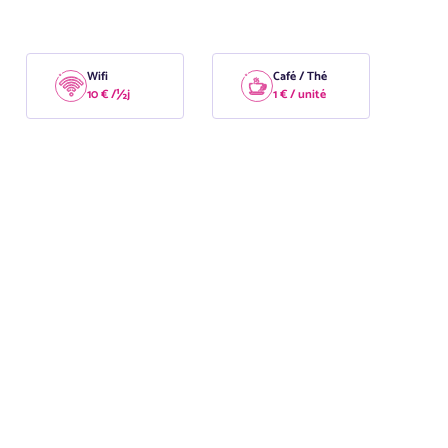
Wifi
Café / Thé
10 € /½j
1 € / unité