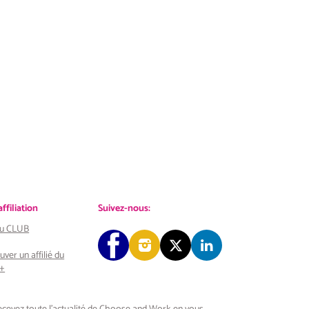
filiation
Suivez-nous:
 au CLUB
uver un affilié du
+