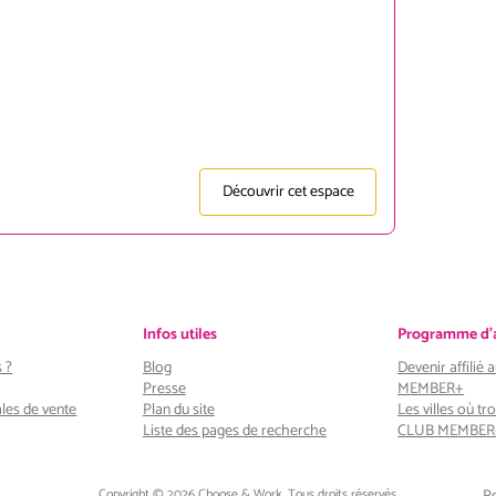
Découvrir cet espace
Infos utiles
Programme d'af
 ?
Blog
Devenir affilié
Presse
MEMBER+
les de vente
Plan du site
Les villes où tro
Liste des pages de recherche
CLUB MEMBER
Copyright © 2026 Choose & Work. Tous droits réservés.