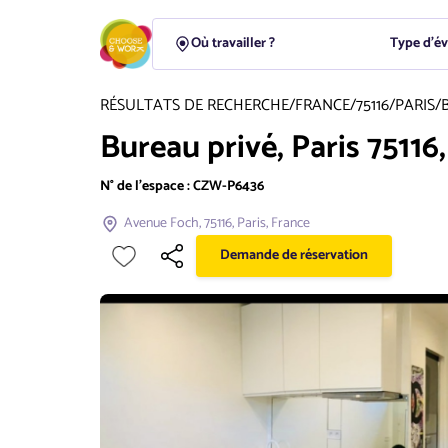
Type d'é
RÉSULTATS DE RECHERCHE
/
FRANCE
/
75116
/
PARIS
/
Bureau privé, Paris 75116
N° de l'espace :
CZW-P6436
Avenue Foch, 75116, Paris, France
Demande de réservation