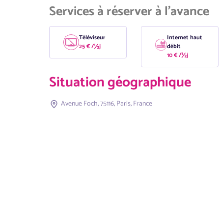
Services à réserver à l'avance
Téléviseur
Internet haut
25 € /½j
débit
10 € /½j
Situation géographique
Avenue Foch, 75116, Paris, France