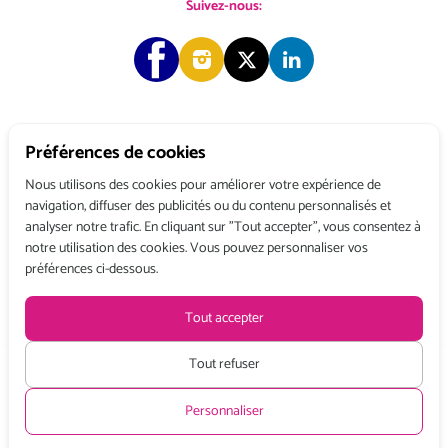
Suivez-nous:
Préférences de cookies
Copyright © 2026 Choose & Work. Tous droits réservés.
Nous utilisons des cookies pour améliorer votre expérience de
navigation, diffuser des publicités ou du contenu personnalisés et
analyser notre trafic. En cliquant sur "Tout accepter", vous consentez à
Tél: +33 (0) 1 80 522 522
notre utilisation des cookies. Vous pouvez personnaliser vos
Belgique : 156, avenue de Floréal – 1180 BRUXELLES
préférences ci-dessous.
France : 3, rue du Colonel Moll – 75017 PARIS
Conditions générales de vente
Politique de confidentialité
Mentions légales
Tout accepter
Recevez toute l’actualité de Choose and Work
en vous abonnant à
notre Newsletter
Tout refuser
Tarifs HT à partir de :
Personnaliser
Demi Journée:
Journée:
89 €
178 €
S’INSCRIRE