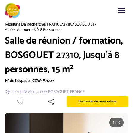
Résultats De Recherche
/
FRANCE
/
27310
/
BOSGOUET
/
Atelier À Louer - 6 À 8 Personnes
Salle de réunion / formation,
BOSGOUET 27310, jusqu'à 8
personnes, 15 m²
N° de l'espace :
CZW-P7009
rue de l'Avenir, 27310, BOSGOUET, FRANCE
Demande de réservation
1
/
3