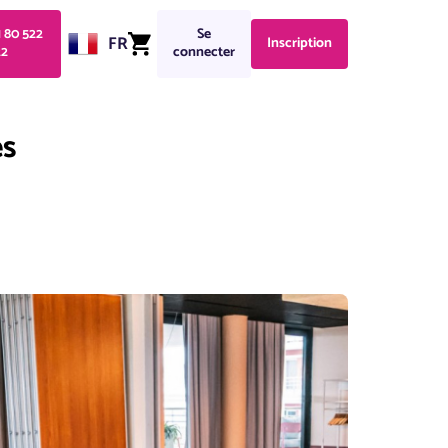
1 80 522
Se
FR
Inscription
22
connecter
es