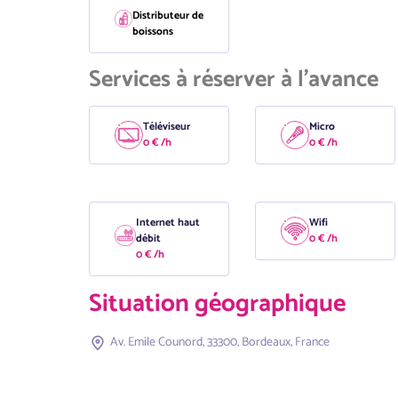
Distributeur de
boissons
Services à réserver à l'avance
Téléviseur
Micro
0 € /h
0 € /h
Internet haut
Wifi
débit
0 € /h
0 € /h
Situation géographique
Av. Emile Counord, 33300, Bordeaux, France