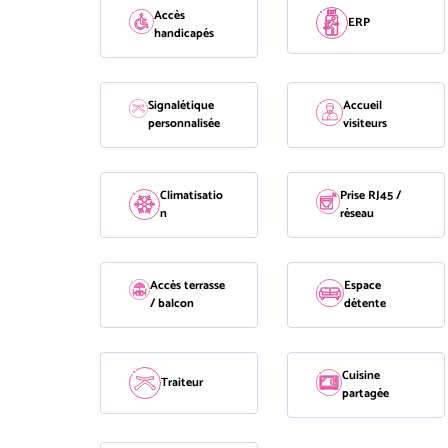
Accès
ERP
handicapés
Signalétique
Accueil
personnalisée
visiteurs
Climatisatio
Prise RJ45 /
n
réseau
Accès terrasse
Espace
/ balcon
détente
Cuisine
Traiteur
partagée