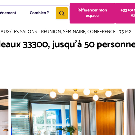
Référencer mon
+33 (0) 
vènement
Combien ?
espace
5
EAUX
/
LES SALONS - RÉUNION, SÉMINAIRE, CONFÉRENCE - 75 M2
deaux 33300, jusqu'à 50 personn