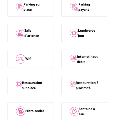
Parking sur
Parking
place
payant
Salle
Lumière de
d'attente
jour
Internet haut
Wifi
débit
Restauration
Restauration à
sur place
proximité
Fontaine à
Micro-ondes
eau