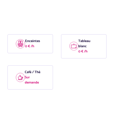
Enceintes
Tableau
0 € /h
blanc
0 € /h
Café / Thé
Sur
demande