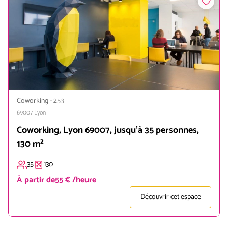
Coworking
-
253
69007
Lyon
Coworking, Lyon 69007, jusqu'à 35 personnes,
130 m²
35
130
À partir de
55 € /heure
Découvrir cet espace