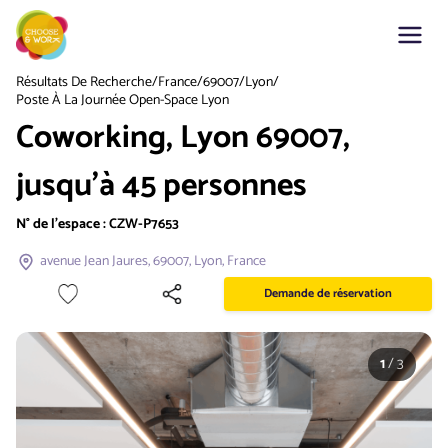
Résultats De Recherche
/
France
/
69007
/
Lyon
/
Poste À La Journée Open-Space Lyon
Coworking, Lyon 69007,
jusqu'à 45 personnes
N° de l'espace :
CZW-P7653
avenue Jean Jaures, 69007, Lyon, France
Demande de réservation
1
/
3