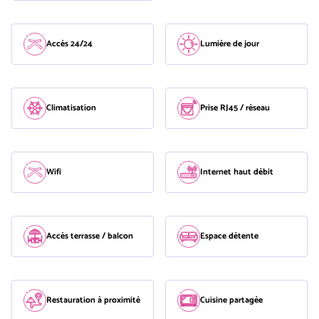
Accès 24/24
Lumière de jour
Climatisation
Prise RJ45 / réseau
Wifi
Internet haut débit
Accès terrasse / balcon
Espace détente
Restauration à proximité
Cuisine partagée