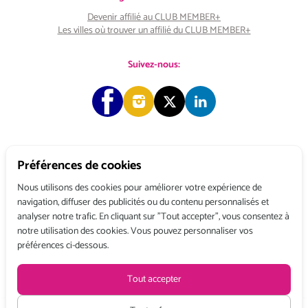
Devenir affilié au CLUB MEMBER+
Les villes où trouver un affilié du CLUB MEMBER+
Suivez-nous:
Préférences de cookies
Copyright © 2026 Choose & Work. Tous droits réservés.
Nous utilisons des cookies pour améliorer votre expérience de
navigation, diffuser des publicités ou du contenu personnalisés et
analyser notre trafic. En cliquant sur "Tout accepter", vous consentez à
Tél: +33 (0) 1 80 522 522
notre utilisation des cookies. Vous pouvez personnaliser vos
Belgique : 156, avenue de Floréal – 1180 BRUXELLES
préférences ci-dessous.
France : 3, rue du Colonel Moll – 75017 PARIS
Conditions générales de vente
Politique de confidentialité
Mentions légales
Tout accepter
Recevez toute l’actualité de Choose and Work
en vous abonnant à