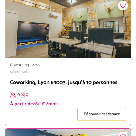
Coworking
-
2291
69003
Lyon
Coworking, Lyon 69003, jusqu'à 10 personnes
10
0
À partir de
280 € /mois
Découvrir cet espace